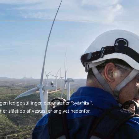
ngen ledige stillinger, der matcher "
".
Sydafrika
 er slået op af Vestas, er angivet nedenfor.