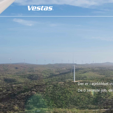
Der er i øjeblikket i
De 0 seneste job, der