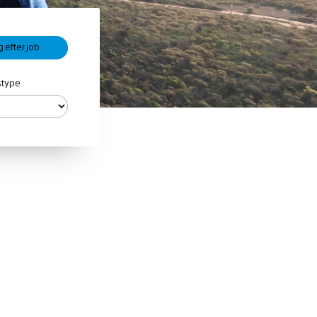
gstype