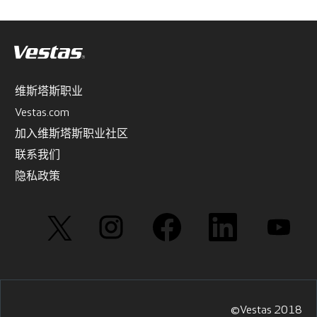
维斯塔斯职业
Vestas.com
加入维斯塔斯职业社区
联系我们
隐私政策
在
在
在
在
在
新
新
新
新
新
选
选
选
选
选
项
项
项
项
项
卡
卡
卡
卡
卡
中
中
中
中
中
打
打
打
打
打
开
开
开
开
开
。
。
。
。
。
©Vestas 2018