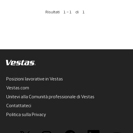
Risultati
1 – 1
di
1
Posizioni lavorative in Vestas
Vestas.com
Unitevi alla Comunità professionale di Vestas
Contattateci
Politica sulla Privacy
S
S
S
S
S