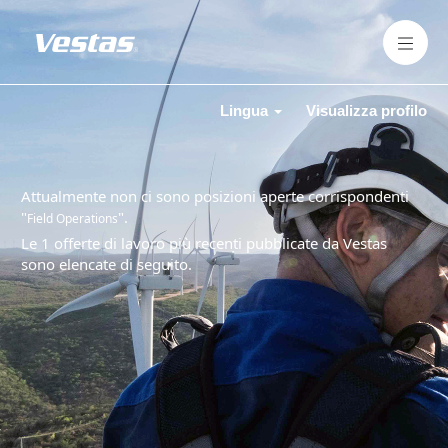
Lingua
Visualizza profilo
Attualmente non ci sono posizioni aperte corrispondenti
"
".
Field Operations
Le 1 offerte di lavoro più recenti pubblicate da Vestas
sono elencate di seguito.