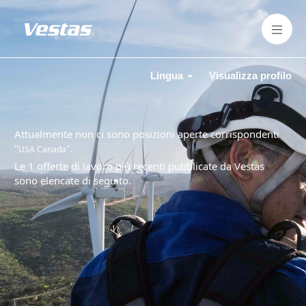
Lingua
Visualizza profilo
Attualmente non ci sono posizioni aperte corrispondenti
"
".
USA Canada
Le 1 offerte di lavoro più recenti pubblicate da Vestas
sono elencate di seguito.