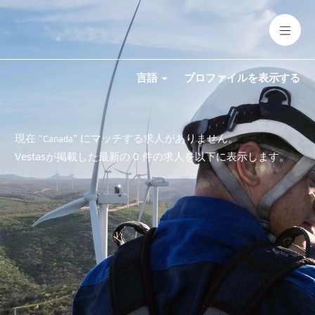
言語
プロファイルを表示する
現在 "
" にマッチする求人がありません。
Canada
Vestasが掲載した最新の 0 件の求人を以下に表示します。