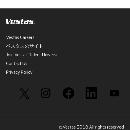
Vestas Careers
ベスタスのサイト
Join Vestas’ Talent Universe
Contact Us
Privacy Policy
新
新
新
新
新
し
し
し
し
し
い
い
い
い
い
タ
タ
タ
タ
タ
ブ
ブ
ブ
ブ
ブ
で
で
で
で
で
開
開
開
開
開
き
き
き
き
き
ま
ま
ま
ま
ま
す
す
す
す
す
©Vestas 2018 All rights reserved
。
。
。
。