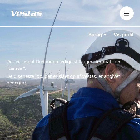
Sprog
Vis profil
Der er i øjeblikket ingen ledige stillinger, der matcher
"
".
Canada
De 0 seneste job, der er slået op af Vestas, er angivet
nedenfor.