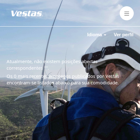
Idioma
Ver perfil
Atualmente, não existem posições abertas
correspondentes "
".
Os 0 mais recentes empregos publicados por Vestas
encontram-se listados abaixo para sua comodidade.