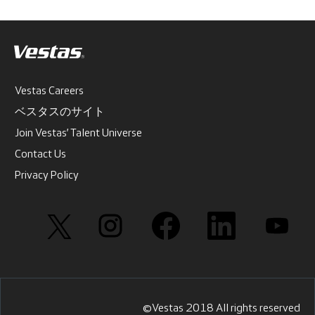
Vestas Careers
ベスタスのサイト
Join Vestas’ Talent Universe
Contact Us
Privacy Policy
新
新
新
新
新
し
し
し
し
し
い
い
い
い
い
タ
タ
タ
タ
タ
ブ
ブ
ブ
ブ
ブ
で
で
で
で
で
開
開
開
開
開
き
き
き
き
き
ま
ま
ま
ま
ま
す
す
す
す
す
©Vestas 2018 All rights reserved
。
。
。
。