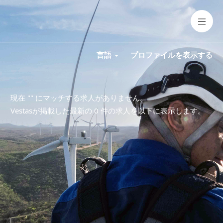
言語
プロファイルを表示する
現在 "
" にマッチする求人がありません。
Vestasが掲載した最新の 0 件の求人を以下に表示します。