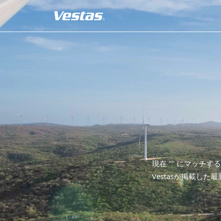
現在 "
" にマッチす
Vestasが掲載した