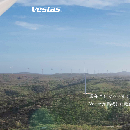
現在 "
" にマッチす
Vestasが掲載した