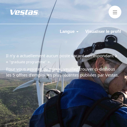
Langue
Visualiser le profil
Il n’y a actuellement aucun poste vacant correspondant à
«
».
"graduate programme"
Pour vous assister au mieux, veuillez trouver ci-dessous
les 5 offres d’emploi les plus récentes publiées par Vestas.