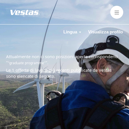
Lingua
Visualizza profilo
Attualmente non ci sono posizioni aperte corrispondenti
"
".
"graduate programme"
Le 1 offerte di lavoro più recenti pubblicate da Vestas
sono elencate di seguito.