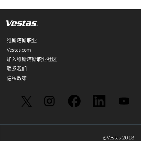
维斯塔斯职业
Vestas.com
加入维斯塔斯职业社区
联系我们
隐私政策
在
在
在
在
在
新
新
新
新
新
选
选
选
选
选
项
项
项
项
项
卡
卡
卡
卡
卡
中
中
中
中
中
打
打
打
打
打
开
开
开
开
开
。
。
。
。
。
©Vestas 2018