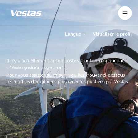
Langue
Visualiser le profil
Il n’y a actuellement aucun poste vacant correspondant à
«
».
"Vestas graduate programme"
Pour vous assister au mieux, veuillez trouver ci-dessous
les 5 offres d’emploi les plus récentes publiées par Vestas.