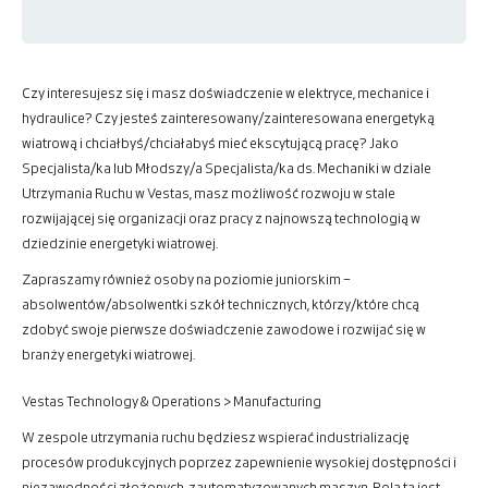
Czy interesujesz się i masz doświadczenie w elektryce, mechanice i
hydraulice? Czy jesteś zainteresowany/zainteresowana energetyką
wiatrową i chciałbyś/chciałabyś mieć ekscytującą pracę?
Jako
Specjalista/ka lub Młodszy/a Specjalista/ka ds. Mechaniki w dziale
Utrzymania Ruchu w Vestas, masz możliwość rozwoju w stale
rozwijającej się organizacji oraz pracy z najnowszą technologią w
dziedzinie energetyki wiatrowej.
Zapraszamy również osoby na poziomie juniorskim –
absolwentów/absolwentki szkół technicznych, którzy/które chcą
zdobyć swoje pierwsze doświadczenie zawodowe i rozwijać się w
branży energetyki wiatrowej.
Vestas Technology & Operations > Manufacturing
W zespole utrzymania ruchu będziesz wspierać industrializację
procesów produkcyjnych poprzez zapewnienie wysokiej dostępności i