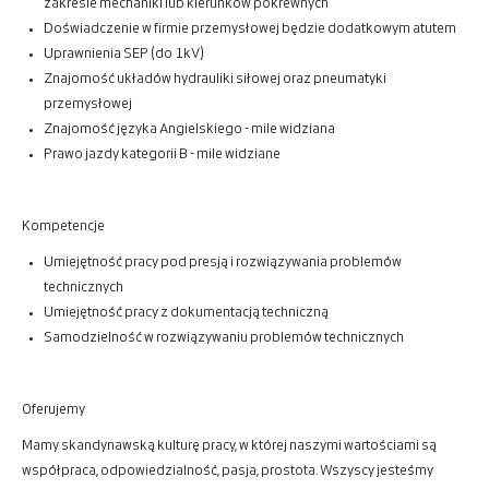
zakresie mechaniki lub kierunków pokrewnych
Doświadczenie w firmie przemysłowej będzie dodatkowym atutem
Uprawnienia SEP (do 1kV)
Znajomość układów hydrauliki siłowej oraz pneumatyki
przemysłowej
Znajomość języka Angielskiego - mile widziana
Prawo jazdy kategorii B - mile widziane
Kompetencje
Umiejętność pracy pod presją i rozwiązywania problemów
technicznych
Umiejętność pracy z dokumentacją techniczną
Samodzielność w rozwiązywaniu problemów technicznych
Oferujemy
Mamy skandynawską kulturę pracy, w której naszymi wartościami są
współpraca, odpowiedzialność, pasja, prostota. Wszyscy jesteśmy