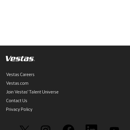
Vestas Careers
Vestas.com
Join Vestas’ Talent Universe
Contact Us
Privacy Policy
O
O
O
O
O
t
t
t
t