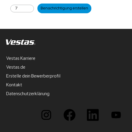
Benachrichtigung erstellen
Vestas Karriere
Vestas.de
Erstelle dein Bewerberprofil
Kontakt
Datenschutzerklärung
W
W
W
W
i
i
i
i
r
r
r
r
d
d
d
d
a
a
a
a
u
u
u
u