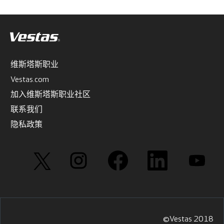
维斯塔斯职业
Vestas.com
加入维斯塔斯职业社区
联系我们
隐私政策
在
在
在
在
在
新
新
新
新
新
选
选
选
选
选
项
项
项
项
项
卡
卡
卡
卡
卡
中
中
中
中
中
打
打
打
打
打
开
开
开
开
开
。
。
。
。
。
©Vestas 2018