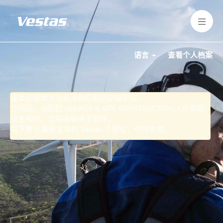
SERVICE
&
SITE
CONSTRUCTION_CN
语言
查看个人档案
该类别或地点当前没有匹配的空缺职位。
订阅后，当匹配 SERVICE & SITE CONSTRUCTION_CN 的职
位发布时，您将收到电子邮件。
以下是 0 最新发布的 Vestas 个职位，供您参考。