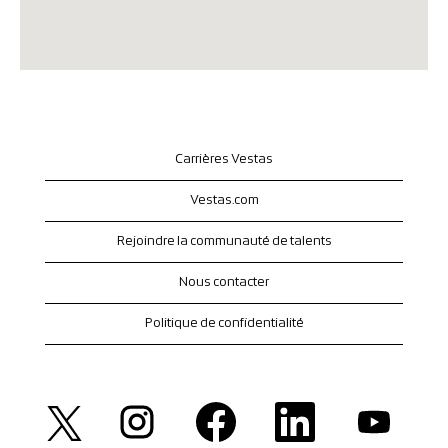
Carrières Vestas
Vestas.com
Rejoindre la communauté de talents
Nous contacter
Politique de confidentialité
S
S
S
S
S
’
’
’
’
’
o
o
o
o
o
u
u
u
u